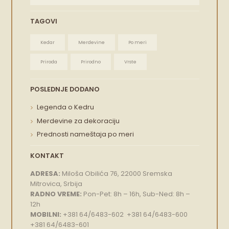
TAGOVI
Kedar
Merdevine
Po meri
Priroda
Prirodno
Vrste
POSLEDNJE DODANO
Legenda o Kedru
Merdevine za dekoraciju
Prednosti nameštaja po meri
KONTAKT
ADRESA:
Miloša Obilića 76, 22000 Sremska
Mitrovica, Srbija
RADNO VREME:
Pon-Pet: 8h – 16h, Sub-Ned: 8h –
12h
MOBILNI:
+381 64/6483-602 +381 64/6483-600
+381 64/6483-601