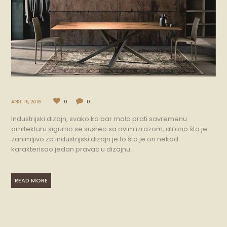
APRIL 15, 2016
0
0
Industrijski dizajn, svako ko bar malo prati savremenu
arhitekturu sigurno se susreo sa ovim izrazom, ali ono što je
zanimljivo za industrijski dizajn je to što je on nekad
karakterisao jedan pravac u dizajnu.
READ MORE