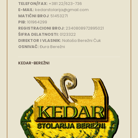
TELEFON/FAX:
+381 22/623-736
E-MAIL:
kedarstolarija@gmail.com
MATIČNI BROJ
: 51453271
PIB:
101964299
REGISTRACIONI BROJ:
2340808972895021
ŠIFRA DELATNOSTI:
0123322
DIREKTOR I VLASNIK:
Nataša Berežni Ćuk
OSNIVAČ:
Đura Berežni
KEDAR-BEREŽNI