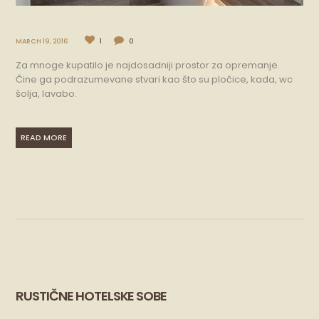
MARCH 19, 2016
1
0
Za mnoge kupatilo je najdosadniji prostor za opremanje.
Čine ga podrazumevane stvari kao što su pločice, kada, wc
šolja, lavabo.
READ MORE
RUSTIČNE HOTELSKE SOBE