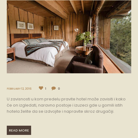
FEBRUARY 12, 2016
1
0
U zavisnosti u kom predelu pravite hotel može zavisiti i kako
će on izgledati, naravno postoje i izuzeci gde u gomili istih
hotela želite da se izdvojite i napravite skroz drugačiji.
READ MORE