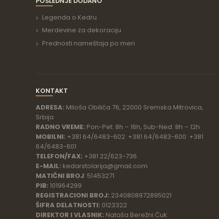
POSLEDNJE DODANO
Legenda o Kedru
Merdevine za dekoraciju
Prednosti nameštaja po meri
KONTAKT
ADRESA:
Miloša Obilića 76, 22000 Sremska Mitrovica,
Srbija
RADNO VREME:
Pon-Pet: 8h – 16h, Sub-Ned: 8h – 12h
MOBILNI:
+381 64/6483-602 +381 64/6483-600 +381
64/6483-601
TELEFON/FAX:
+381 22/623-736
E-MAIL:
kedarstolarija@gmail.com
MATIČNI BROJ
: 51453271
PIB:
101964299
REGISTRACIONI BROJ:
2340808972895021
ŠIFRA DELATNOSTI:
0123322
DIREKTOR I VLASNIK:
Nataša Berežni Ćuk