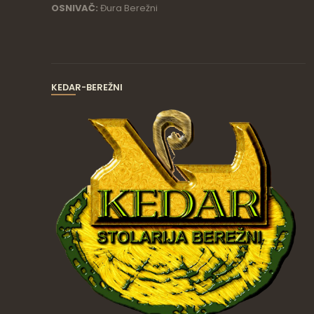
OSNIVAČ:
Đura Berežni
KEDAR-BEREŽNI