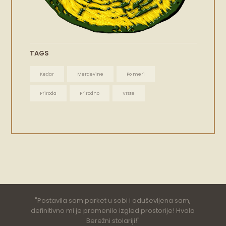
TAGS
Kedar
Merdevine
Po meri
Priroda
Prirodno
Vrste
Postavila sam parket u sobi i oduševljena sam,
definitivno mi je promenilo izgled prostorije! Hvala
Berežni stolariji!