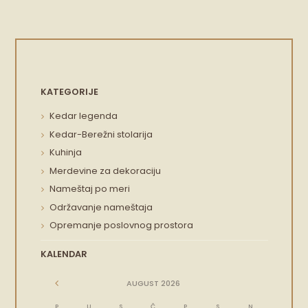
KATEGORIJE
Kedar legenda
Kedar-Berežni stolarija
Kuhinja
Merdevine za dekoraciju
Nameštaj po meri
Održavanje nameštaja
Opremanje poslovnog prostora
KALENDAR
AUGUST
2026
P
U
S
Č
P
S
N