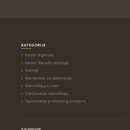
Jasmina
KATEGORIJE
Kedar legenda
Kedar-Berežni stolarija
Kuhinja
Merdevine za dekoraciju
Nameštaj po meri
Održavanje nameštaja
Opremanje poslovnog prostora
KALENDAR