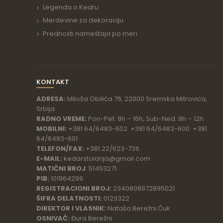
Legenda o Kedru
Merdevine za dekoraciju
Prednosti nameštaja po meri
KONTAKT
ADRESA:
Miloša Obilića 76, 22000 Sremska Mitrovica,
Srbija
RADNO VREME:
Pon-Pet: 8h – 16h, Sub-Ned: 8h – 12h
MOBILNI:
+381 64/6483-602 +381 64/6483-600 +381
64/6483-601
TELEFON/FAX:
+381 22/623-736
E-MAIL:
kedarstolarija@gmail.com
MATIČNI BROJ
: 51453271
PIB:
101964299
REGISTRACIONI BROJ:
2340808972895021
ŠIFRA DELATNOSTI:
0123322
DIREKTOR I VLASNIK:
Nataša Berežni Ćuk
OSNIVAČ:
Đura Berežni