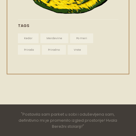
TAGS
Kedar
Merdevine
Po meri
Priroda
Prirodno
Vrste
Postavila sam parket u sobi i oduševljena sam,
definitivno mi je promenilo izgled prostorije! Hvala
Berežni stolariji!