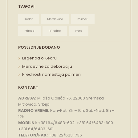
TAGOVI
Kedar
Merdevine
Po meri
Priroda
Prirodno
Vrste
POSLEDNJE DODANO
Legenda o Kedru
Merdevine za dekoraciju
Prednosti nameštaja po meri
KONTAKT
ADRESA:
Miloša Obilića 76, 22000 Sremska
Mitrovica, Srbija
RADNO VREME:
Pon-Pet: 8h – 16h, Sub-Ned: 8h –
12h
MOBILNI:
+381 64/6483-602 +381 64/6483-600
+381 64/6483-601
TELEFON/FAX:
+381 22/623-736