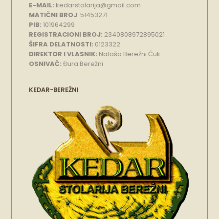
E-MAIL:
kedarstolarija@gmail.com
MATIČNI BROJ
: 51453271
PIB:
101964299
REGISTRACIONI BROJ:
2340808972895021
ŠIFRA DELATNOSTI:
0123322
DIREKTOR I VLASNIK:
Nataša Berežni Ćuk
OSNIVAČ:
Đura Berežni
KEDAR-BEREŽNI