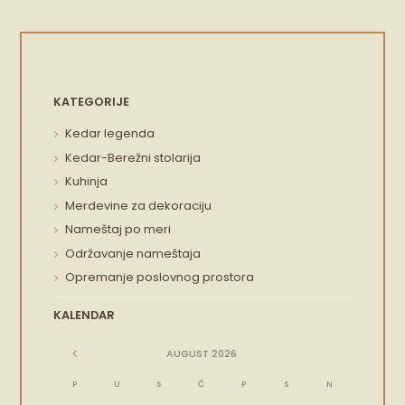
KATEGORIJE
Kedar legenda
Kedar-Berežni stolarija
Kuhinja
Merdevine za dekoraciju
Nameštaj po meri
Održavanje nameštaja
Opremanje poslovnog prostora
KALENDAR
AUGUST
2026
P
U
S
Č
P
S
N