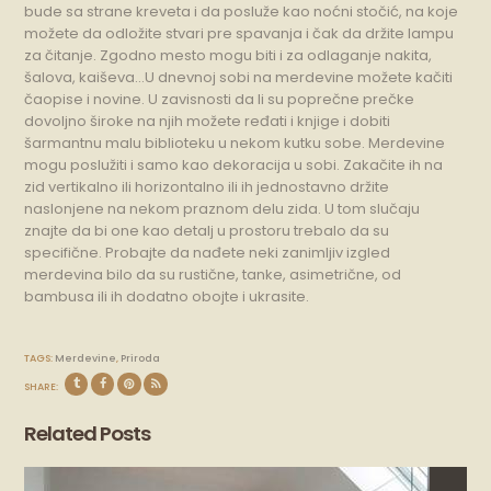
bude sa strane kreveta i da posluže kao noćni stočić, na koje
možete da odložite stvari pre spavanja i čak da držite lampu
za čitanje. Zgodno mesto mogu biti i za odlaganje nakita,
šalova, kaiševa…U dnevnoj sobi na merdevine možete kačiti
čaopise i novine. U zavisnosti da li su poprečne prečke
dovoljno široke na njih možete ređati i knjige i dobiti
šarmantnu malu biblioteku u nekom kutku sobe. Merdevine
mogu poslužiti i samo kao dekoracija u sobi. Zakačite ih na
zid vertikalno ili horizontalno ili ih jednostavno držite
naslonjene na nekom praznom delu zida. U tom slučaju
znajte da bi one kao detalj u prostoru trebalo da su
specifične. Probajte da nađete neki zanimljiv izgled
merdevina bilo da su rustične, tanke, asimetrične, od
bambusa ili ih dodatno obojte i ukrasite.
TAGS:
Merdevine
,
Priroda
SHARE:
Related Posts