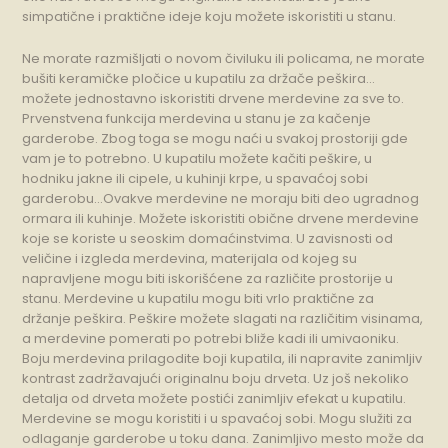
simpatične i praktične ideje koju možete iskoristiti u stanu.
Ne morate razmišljati o novom čiviluku ili policama, ne morate
bušiti keramičke pločice u kupatilu za držače peškira…
možete jednostavno iskoristiti drvene merdevine za sve to.
Prvenstvena funkcija merdevina u stanu je za kačenje
garderobe. Zbog toga se mogu naći u svakoj prostoriji gde
vam je to potrebno. U kupatilu možete kačiti peškire, u
hodniku jakne ili cipele, u kuhinji krpe, u spavaćoj sobi
garderobu…Ovakve merdevine ne moraju biti deo ugradnog
ormara ili kuhinje. Možete iskoristiti obične drvene merdevine
koje se koriste u seoskim domaćinstvima. U zavisnosti od
veličine i izgleda merdevina, materijala od kojeg su
napravljene mogu biti iskorišćene za različite prostorije u
stanu. Merdevine u kupatilu mogu biti vrlo praktične za
držanje peškira. Peškire možete slagati na različitim visinama,
a merdevine pomerati po potrebi bliže kadi ili umivaoniku.
Boju merdevina prilagodite boji kupatila, ili napravite zanimljiv
kontrast zadržavajući originalnu boju drveta. Uz još nekoliko
detalja od drveta možete postići zanimljiv efekat u kupatilu.
Merdevine se mogu koristiti i u spavaćoj sobi. Mogu služiti za
odlaganje garderobe u toku dana. Zanimljivo mesto može da