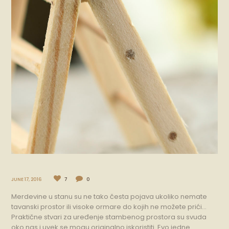
JUNE 17, 2016
7
0
Merdevine u stanu su ne tako česta pojava ukoliko nemate
tavanski prostor ili visoke ormare do kojih ne možete prići…
Praktične stvari za uređenje stambenog prostora su svuda
oko nas i uvek se mogu originalno iskoristiti. Evo jedne